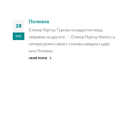
Полиана
28
Елинор Портър Търсиш ли радостни неща,
апр.
забравяш за другите… - Елинор Портър Малко са
литературните герои с толкова завидна съдба
като Полиана...
read more