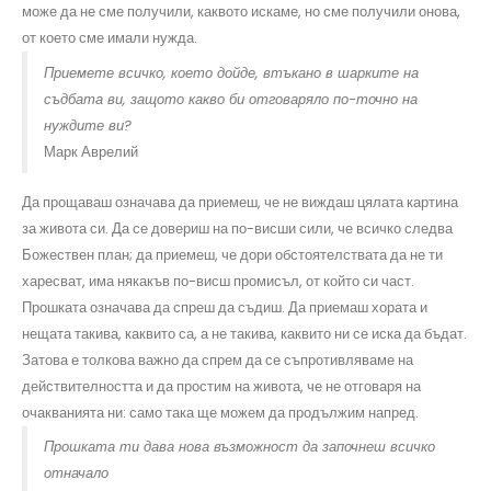
може да не сме получили, каквото искаме, но сме получили онова,
от което сме имали нужда.
Приемете всичко, което дойде, втъкано в шарките на
съдбата ви, защото какво би отговаряло по-точно на
нуждите ви?
Марк Аврелий
Да прощаваш означава да приемеш, че не виждаш цялата картина
за живота си. Да се довериш на по-висши сили, че всичко следва
Божествен план; да приемеш, че дори обстоятелствата да не ти
харесват, има някакъв по-висш промисъл, от който си част.
Прошката означава да спреш да съдиш. Да приемаш хората и
нещата такива, каквито са, а не такива, каквито ни се иска да бъдат.
Затова е толкова важно да спрем да се съпротивляваме на
действителността и да простим на живота, че не отговаря на
очакванията ни: само така ще можем да продължим напред.
Прошката ти дава нова възможност да започнеш всичко
отначало