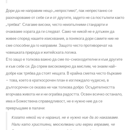
Дори да не направим нещо „непростимо“, пак непрестанно се
разочароваме от себе си и от другите, задето не са постъпили както
„трябва“. Слагаме високи, често неизпълними стандарти и
очакваме хората да ги следват. Само че никой не е длъжен да
живее според нашите изисквания, а понякога дори самите ние не
сме способни да го направим. Защото често противоречат на
човешката природа и житейската логика.
Ето защо е толкова важно да сме по-снизходителни и към другите
и към себе си. Да спрем високомерно да мислим, че знаем най-
добре как трябва да стоят нещата. В крайна сметка често бъркаме
– това, което в краткосрочен план е изглеждало чудесно, в
дългосрочен се оказва не чак толкова добро. Осъдителността
вгорчава живота ни и ни ограбва радостта. Освен всичко останало,
има и Божествена справедливост, не е нужно ние да се
превръщаме в палачи:
Kогато някой ни е наранил, не е нужно ние да го наказваме.
Нали като християни, мюсюлмани или евреи вярваме, че