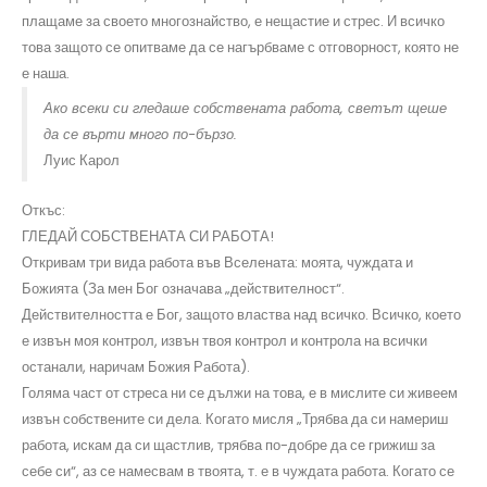
плащаме за своето многознайство, е нещастие и стрес. И всичко
това защото се опитваме да се нагърбваме с отговорност, която не
е наша.
Ако всеки си гледаше собствената работа, светът щеше
да се върти много по-бързо.
Луис Карол
Откъс:
ГЛЕДАЙ СОБСТВЕНАТА СИ РАБОТА!
Откривам три вида работа във Вселената: моята, чуждата и
Божията (За мен Бог означава „действителност“.
Действителността е Бог, защото властва над всичко. Всичко, което
е извън моя контрол, извън твоя контрол и контрола на всички
останали, наричам Божия Работа).
Голяма част от стреса ни се дължи на това, е в мислите си живеем
извън собствените си дела. Когато мисля „Трябва да си намериш
работа, искам да си щастлив, трябва по-добре да се грижиш за
себе си“, аз се намесвам в твоята, т. е в чуждата работа. Когато се