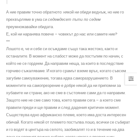
А ние правим точно обратното: някой ни обиди веднъж, но ние го
прехвърляме в ума си
седемдесет пъти по седем
преумножавайки обидата.
Е, кой ни наранява повече – човекът до нас или самите ние?
**
Лошото е, че и себе си осъждаме също така жестоко, както и
останалите. В момент на слабост може да постъпим по начин, с
който не се гордеем. Да направим неща, за които в последствие
горчиво съжаляваме. И когато срамът вземе връх, когато съвсем
загубим самоуважение, тогава идва саморазрушението. В
моментите на самопрезрение е добре някой да ни припомни за
хубавите ни страни, ако не сме в състояние сами да го направим.
Защото ние не сме само това, което правим сега – а което сме
правили преди и ще правим и след дадения критичен момент.
Съществува едно африканско племе, което има доста интересен
обичай. Когато някой от племето постъпва лошо, всички се събират
и го водят в центъра на селото, заобикалят го и в течение на два
дена си спомнят всичко хубаво, което някога е правил и му