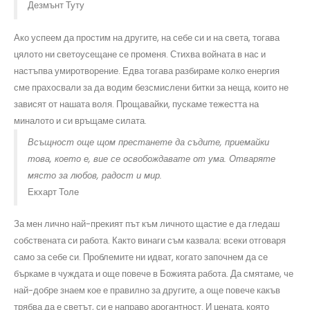
Дезмънт Туту
Ако успеем да простим на другите, на себе си и на света, тогава
цялото ни светоусещане се променя. Стихва войната в нас и
настъпва умиротворение. Едва тогава разбираме колко енергия
сме прахосвали за да водим безсмислени битки за неща, които не
зависят от нашата воля. Прощавайки, пускаме тежестта на
миналото и си връщаме силата.
Всъщност още щом престанете да съдите, приемайки
това, което е, вие се освобождавате от ума. Отваряте
място за любов, радост и мир.
Екхарт Толе
За мен лично най-прекият път към личното щастие е да гледаш
собствената си работа. Както винаги съм казвала: всеки отговаря
само за себе си. Проблемите ни идват, когато започнем да се
бъркаме в чуждата и още повече в Божията работа. Да смятаме, че
най-добре знаем кое е правилно за другите, а още повече какъв
трябва да е светът, си е направо арогантност. И цената, която