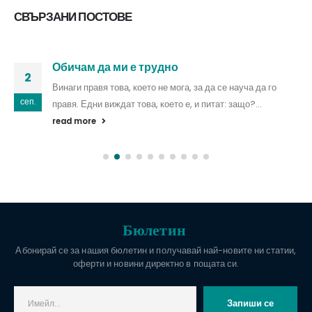
СВЪРЗАНИ ПОСТОВЕ
Обичам да ми е трудно
2
Винаги правя това, което не мога, за да се науча да го
сеп.
правя. Едни виждат това, което е, и питат: защо?...
read more
Бюлетин
Абонирай се за нашия бюлетин и получавай най-новите ни статии,
оферти и новини директно в пощата си.