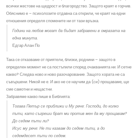
всички жестове на щедрост и благородство. Защото краят е горчив.
Обяснимо е – психолозите отдавна са открили, че краят на едни
отношения определя спомените ни от тази връзка.
Години на любов могат да бъдат забравени в омразата на
една минута.
Едгар Алан По
Така се отказваме от приятели, близки, роднини – защото в
определен момент не са постъпили според очакванията ни. И сетне
какво? Следва ново и ново разочарование. Защото хората не са
съвършени. Никой не е. И ако не се научим да (си) прощаваме, ще
сме самотни и нещастни.
Забравяме какво пише в Библията:
Тогава Петър се приближи и Му рече: Господи, до колко
пъти, като съгреши брат ми против мен да му прощавам?
До седем пъти ли?
Исус му рече: Не ти казвам до седем пъти, а до
седемдесет пъти по седем.