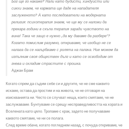
Бог ще го накаже? Нали като будисти, хиндуисти или
сикхи знаем, че кармата ще даде на нападателя
заслуженото? А като последователи на модерната
религия: психотерапия знаем, че ще му се наложи да
прекара години в скъпа терапия заради чувството на
вина! Така че защо е нужно „да му даваме да разбере“?
Когато помислим разумно, откриваме, че изобщо не се
налага да се нагърбваме с ролята на палача. Ние можем да
изпълним своя обществен дълг и като се освободим от
гнева и охладим страстите с прошка.
Аджан Брам
Когато спрем да съдим себе си и другите, че не сме каквито
искаме, остава да простим и на живота, че не отговаря на
изискванията ни. Често се случват неща, които смятаме, че не
заслужаваме. Бунтуваме се срещу несправедливостта на хората и
Вселената като цяло. Тропаме с крак, задето не получаваме
каквото смятаме, че ни се полага.
След време обаче, когато погледнем назад, с почуда откриваме, че