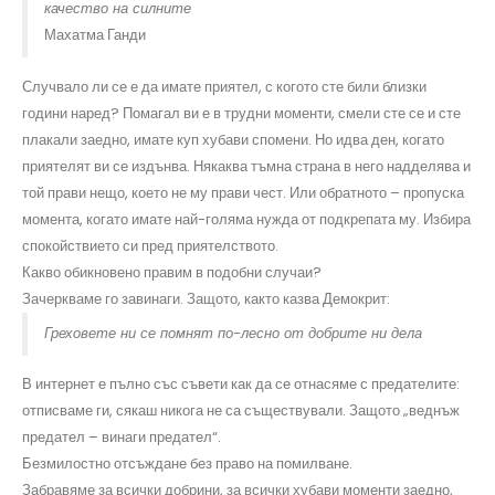
качество на силните
Махатма Ганди
Случвало ли се е да имате приятел, с когото сте били близки
години наред? Помагал ви е в трудни моменти, смели сте се и сте
плакали заедно, имате куп хубави спомени. Но идва ден, когато
приятелят ви се издънва. Някаква тъмна страна в него надделява и
той прави нещо, което не му прави чест. Или обратното – пропуска
момента, когато имате най-голяма нужда от подкрепата му. Избира
спокойствието си пред приятелството.
Какво обикновено правим в подобни случаи?
Зачеркваме го завинаги. Защото, както казва Демокрит:
Греховете ни се помнят по-лесно от добрите ни дела
В интернет е пълно със съвети как да се отнасяме с предателите:
отписваме ги, сякаш никога не са съществували. Защото „веднъж
предател – винаги предател“.
Безмилостно отсъждане без право на помилване.
Забравяме за всички добрини, за всички хубави моменти заедно,