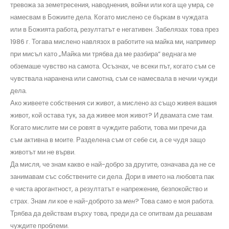
тревожа за земетресения, наводнения, войни или кога ще умра, се
намесвам в Божиите дела. Когато мислено се бъркам в чуждата
или в Божията работа, резултатът е негативен. Забелязах това през
1986 г. Тогава мислено навлязох в работите на майка ми, например
при мисъл като „Майка ми трябва да ме разбира“ веднага ме
обземаше чувство на самота. Осъзнах, че всеки път, когато съм се
чувствала наранена или самотна, съм се намесвала в нечии чужди
дела.
Ако живеете собствения си живот, а мислено аз също живея вашия
живот, кой остава тук, за да живее моя живот? И двамата сме там.
Когато мислите ми се ровят в чуждите работи, това ми пречи да
съм активна в моите. Разделена съм от себе си, а се чудя защо
животът ми не върви.
Да мисля, че знам какво е най-добро за другите, означава да не се
занимавам със собствените си дела. Дори в името на любовта пак
е чиста арогантност, а резултатът е напрежение, безпокойство и
страх. Знам ли кое е най-доброто за
мен
? Това само е моя работа.
Трябва да действам върху това, преди да се опитвам да решавам
чуждите проблеми.