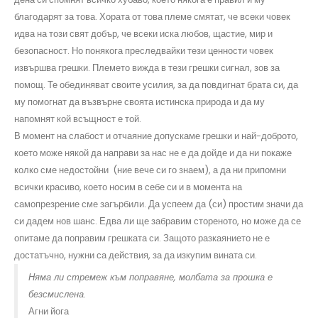
благодарят за това. Хората от това племе смятат, че всеки човек
идва на този свят добър, че всеки иска любов, щастие, мир и
безопасност. Но понякога преследвайки тези ценности човек
извършва грешки. Племето вижда в тези грешки сигнал, зов за
помощ. Те обединяват своите усилия, за да повдигнат брата си, да
му помогнат да възвърне своята истинска природа и да му
напомнят кой всъщност е той.
В момент на слабост и отчаяние допускаме грешки и най-доброто,
което може някой да направи за нас не е да дойде и да ни покаже
колко сме недостойни (ние вече си го знаем), а да ни припомни
всички красиво, което носим в себе си и в момента на
самопрезрение сме загърбили. Да успеем да (си) простим значи да
си дадем нов шанс. Едва ли ще забравим стореното, но може да се
опитаме да поправим грешката си. Защото разкаянието не е
достатъчно, нужни са действия, за да изкупим вината си.
Няма ли стремеж към поправяне, молбата за прошка е
безсмислена.
Агни йога