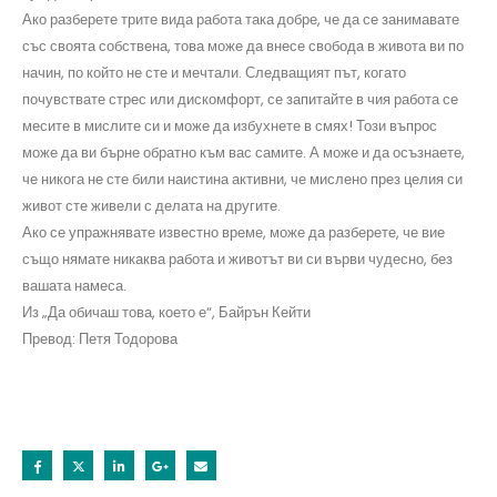
Ако разберете трите вида работа така добре, че да се занимавате
със своята собствена, това може да внесе свобода в живота ви по
начин, по който не сте и мечтали. Следващият път, когато
почувствате стрес или дискомфорт, се запитайте в чия работа се
месите в мислите си и може да избухнете в смях! Този въпрос
може да ви бърне обратно към вас самите. А може и да осъзнаете,
че никога не сте били наистина активни, че мислено през целия си
живот сте живели с делата на другите.
Ако се упражнявате известно време, може да разберете, че вие
също нямате никаква работа и животът ви си върви чудесно, без
вашата намеса.
Из „Да обичаш това, което е“, Байрън Кейти
Превод: Петя Тодорова