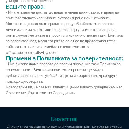
унищожаване или промяна.
Вашите права:
• Имате право на достъп до вашите лични данни, както и право да
поискате тяхното коригиране, актуализиране или изтриване.
Можете също така да възразите срещу обработката на вашите
лични данни за маркетингови цели. За да упражните тези права,
или в случай, че имате въпроси или искания относно тази Политика
за поверителност, моля свържете се с нас на предоставените с
сайта контакти или на имейла на издателството:
office@serendipity-bu.com
Промени в Политиката за поверителност:
• Ние си запазваме правото да правим промени в тази Политика за
поверителност. Всякакви значителни промени ще бъдат
публикувани на нашия уебсайт и ще ви информираме чрез други
подходящи средства.
Благодарим ви, че сте наш клиент и ценим вашето доверие към нас.
С уважение, Издтателство Серендипити
Бюлетин
Абонирай се за нашия бюлетин и получавай най-новите ни статии,