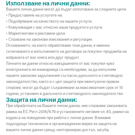
Използване на лични данни:
Вашите лични данни могат да бъдат използвани за следните цели:
• Предоставяне на услугите ни;
• Подобряване на качеството на нашите услуги;
• Комуникация с вас относно наши продукти и услуги;
• Маркетингови и рекламни цели;
• Спазване на законови изисквания и регулации.
Основанието, на което обработваме тези данни, е именно
сключването и изпълнението на договора за покупко-продажба на
избраната от вас книга или друг продукт.
Личните ви данни относно извършените от вас покупки чрез
електронната ни книжарница са необходими, за да изпълним
нашите законови задължения съгласно данъчното и счетоводно
законодателство, както и с цел защита при евентуални правни
спорове, могат да бъдат съхранявани за максималния срок от 10
години, установен в данъчното и счетоводното законодателство.
Защита на лични данни:
При обработката на Вашите лични данни, ние спазваме законовата
рамка на ЕС Регл.2016/679 и установените неговия чл.40, рамки на
кодекса на поведение при работа с лични данни. Вземаме
подходящи технически и организационни мерки за защита на
вашите лични данни срещу неоторизиран достъп, загуба,